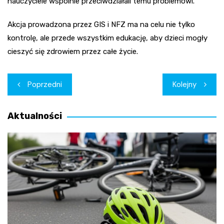
nauczyciele wspólnie przeciwdziałali temu problemowi.
Akcja prowadzona przez GIS i NFZ ma na celu nie tylko
kontrolę, ale przede wszystkim edukację, aby dzieci mogły
cieszyć się zdrowiem przez całe życie.
Nawigacja
Poprzedni
Kolejny
wpisu
Aktualności