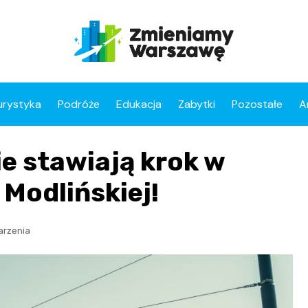
urystyka
Podróże
Edukacja
Zabytki
Pozostałe
A
 stawiają krok w
 Modlińskiej!
arzenia