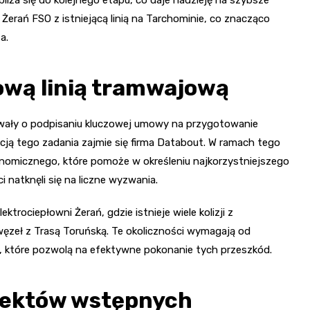
 Żerań FSO z istniejącą linią na Tarchominie, co znacząco
a.
ową linią tramwajową
wały o podpisaniu kluczowej umowy na przygotowanie
cją tego zadania zajmie się firma Databout. W ramach tego
nomicznego, które pomoże w określeniu najkorzystniejszego
i natknęli się na liczne wyzwania.
trociepłowni Żerań, gdzie istnieje wiele kolizji z
ęzeł z Trasą Toruńską. Te okoliczności wymagają od
, które pozwolą na efektywne pokonanie tych przeszkód.
ojektów wstępnych