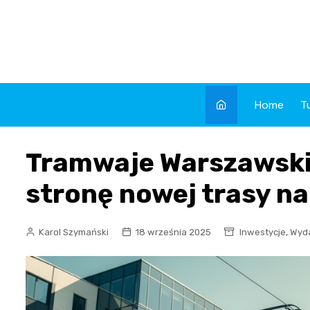
Skip
to
content
Home
T
Tramwaje Warszawskie
stronę nowej trasy na
,
Karol Szymański
18 września 2025
Inwestycje
Wyd