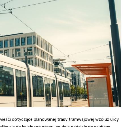
wieści dotyczące planowanej trasy tramwajowej wzdłuż ulicy
zbliża się do kolejnego etapu, co daje nadzieję na szybsze