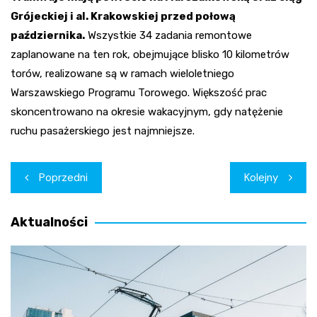
Grójeckiej i al. Krakowskiej przed połową
października.
Wszystkie 34 zadania remontowe
zaplanowane na ten rok, obejmujące blisko 10 kilometrów
torów, realizowane są w ramach wieloletniego
Warszawskiego Programu Torowego. Większość prac
skoncentrowano na okresie wakacyjnym, gdy natężenie
ruchu pasażerskiego jest najmniejsze.
Nawigacja
Poprzedni
Kolejny
wpisu
Aktualności