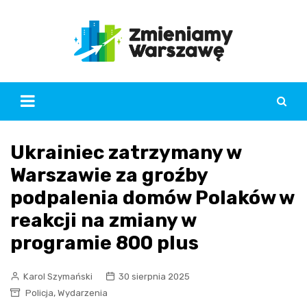
Skip
to
content
Ukrainiec zatrzymany w
Warszawie za groźby
podpalenia domów Polaków w
reakcji na zmiany w
programie 800 plus
Karol Szymański
30 sierpnia 2025
,
Policja
Wydarzenia