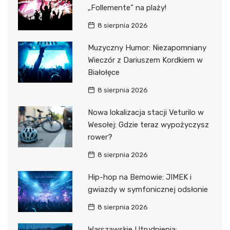
„Follemente” na plaży!
8 sierpnia 2026
Muzyczny Humor: Niezapomniany
Wieczór z Dariuszem Kordkiem w
Białołęce
8 sierpnia 2026
Nowa lokalizacja stacji Veturilo w
Wesołej: Gdzie teraz wypożyczysz
rower?
8 sierpnia 2026
Hip-hop na Bemowie: JIMEK i
gwiazdy w symfonicznej odsłonie
8 sierpnia 2026
Warszawskie Utrudnienia: