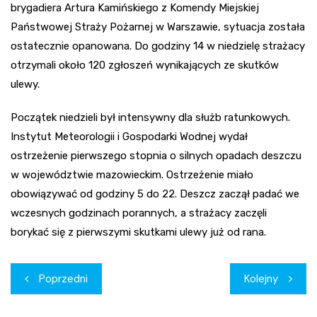
brygadiera Artura Kamińskiego z Komendy Miejskiej
Państwowej Straży Pożarnej w Warszawie, sytuacja została
ostatecznie opanowana. Do godziny 14 w niedzielę strażacy
otrzymali około 120 zgłoszeń wynikających ze skutków
ulewy.
Początek niedzieli był intensywny dla służb ratunkowych.
Instytut Meteorologii i Gospodarki Wodnej wydał
ostrzeżenie pierwszego stopnia o silnych opadach deszczu
w województwie mazowieckim. Ostrzeżenie miało
obowiązywać od godziny 5 do 22. Deszcz zaczął padać we
wczesnych godzinach porannych, a strażacy zaczęli
borykać się z pierwszymi skutkami ulewy już od rana.
Nawigacja
Poprzedni
Kolejny
wpisu