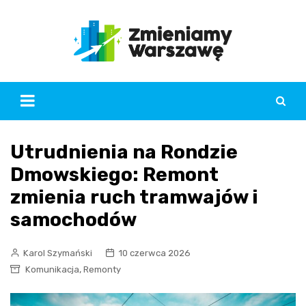
Skip
to
content
Utrudnienia na Rondzie
Dmowskiego: Remont
zmienia ruch tramwajów i
samochodów
Karol Szymański
10 czerwca 2026
,
Komunikacja
Remonty