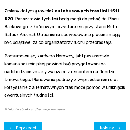
Zmiany dotyczą również
autobusowych tras linii 151 i
520
. Pasażerowie tych linii będą mogli dojechać do Placu
Bankowego, z końcowym przystankiem przy stacji Metro
Ratusz Arsenał. Utrudnienia spowodowane pracami mogą
być uciążliwe, za co organizatorzy ruchu przepraszają.
Podsumowując, zarówno kierowcy, jak i pasażerowie
komunikacji miejskiej powinni być przygotowani na
nadchodzące zmiany związane z remontem na Rondzie
Dmowskiego. Planowanie podróży z wyprzedzeniem oraz
korzystanie z alternatywnych tras może pomóc w uniknięciu
ewentualnych trudności.
Źródło: facebook.com/tramwaje.warszawa
Nawigacja
Poprzedni
Kolejny