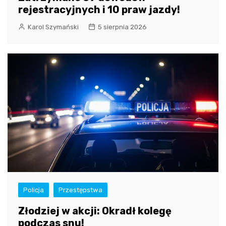
rejestracyjnych i 10 praw jazdy!
Karol Szymański
5 sierpnia 2026
Policja
Przestępstwa
Złodziej w akcji: Okradł kolegę
podczas snu!