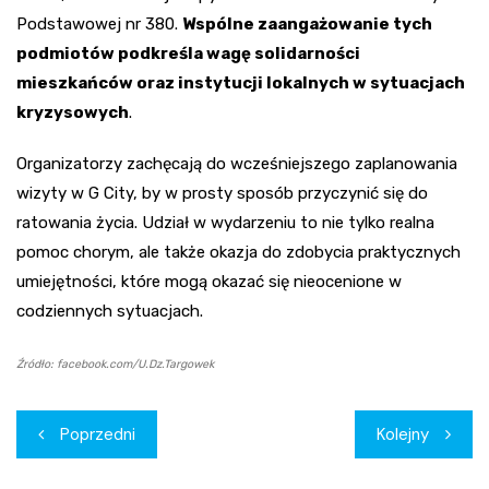
Podstawowej nr 380.
Wspólne zaangażowanie tych
podmiotów podkreśla wagę solidarności
mieszkańców oraz instytucji lokalnych w sytuacjach
kryzysowych
.
Organizatorzy zachęcają do wcześniejszego zaplanowania
wizyty w G City, by w prosty sposób przyczynić się do
ratowania życia. Udział w wydarzeniu to nie tylko realna
pomoc chorym, ale także okazja do zdobycia praktycznych
umiejętności, które mogą okazać się nieocenione w
codziennych sytuacjach.
Źródło: facebook.com/U.Dz.Targowek
Nawigacja
Poprzedni
Kolejny
wpisu