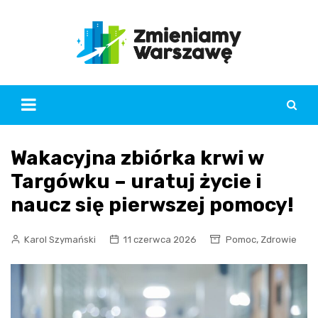
Skip
to
content
Wakacyjna zbiórka krwi w
Targówku – uratuj życie i
naucz się pierwszej pomocy!
,
Karol Szymański
11 czerwca 2026
Pomoc
Zdrowie