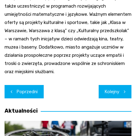
także uczestniczyć w programach rozwijających
umiejętności matematyczne i językowe. Ważnym elementem
oferty są projekty kulturalne i sportowe, takie jak „Klasa w
Warszawie, Warszawa z klasą” czy „Kulturalny przedszkolak”
– w ramach tych inicjatyw dzieci odwiedzają kina, teatry,
muzea i baseny. Dodatkowo, miasto angażuje uczniów w
działania prospołeczne poprzez projekty uczące empatii i
troski o zwierzęta, prowadzone wspólnie ze schroniskiem
oraz miejskimi służbami.
Nawigacja
Poprzedni
Kolejny
wpisu
Aktualności