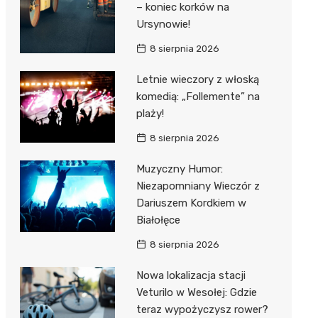
– koniec korków na
Ursynowie!
8 sierpnia 2026
Letnie wieczory z włoską
komedią: „Follemente” na
plaży!
8 sierpnia 2026
Muzyczny Humor:
Niezapomniany Wieczór z
Dariuszem Kordkiem w
Białołęce
8 sierpnia 2026
Nowa lokalizacja stacji
Veturilo w Wesołej: Gdzie
teraz wypożyczysz rower?