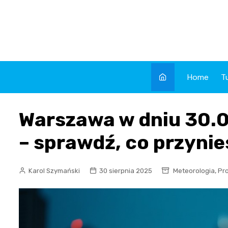
Skip
to
content
Home
T
Warszawa w dniu 30.0
– sprawdź, co przynie
,
Karol Szymański
30 sierpnia 2025
Meteorologia
Pr