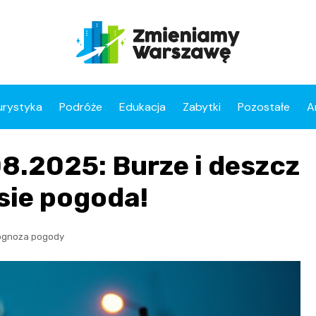
urystyka
Podróże
Edukacja
Zabytki
Pozostałe
A
8.2025: Burze i deszcz
sie pogoda!
ognoza pogody