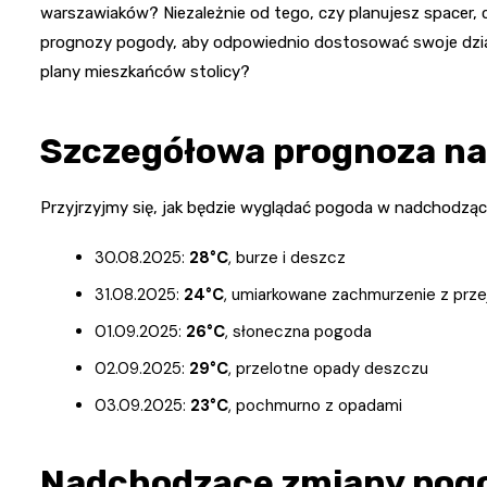
warszawiaków? Niezależnie od tego, czy planujesz spacer,
prognozy pogody, aby odpowiednio dostosować swoje dzia
plany mieszkańców stolicy?
Szczegółowa prognoza na 
Przyjrzyjmy się, jak będzie wyglądać pogoda w nadchodząc
30.08.2025:
28°C
, burze i deszcz
31.08.2025:
24°C
, umiarkowane zachmurzenie z prze
01.09.2025:
26°C
, słoneczna pogoda
02.09.2025:
29°C
, przelotne opady deszczu
03.09.2025:
23°C
, pochmurno z opadami
Nadchodzące zmiany po