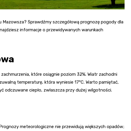
sercu Mazowsza? Sprawdźmy szczegółową prognozę pogody dla
znajdziesz informacje o przewidywanych warunkach
owa
achmurzenia, które osiągnie poziom 32%. Wiatr zachodni
zuwalną temperaturę, która wyniesie 17°C. Warto pamiętać,
żyć odczuwane ciepło, zwłaszcza przy dużej wilgotności.
Prognozy meteorologiczne nie przewidują większych opadów;