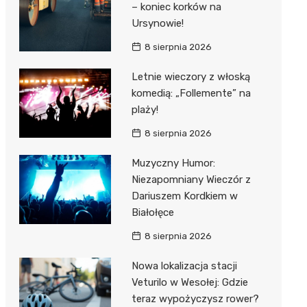
– koniec korków na
Ursynowie!
8 sierpnia 2026
Letnie wieczory z włoską
komedią: „Follemente” na
plaży!
8 sierpnia 2026
Muzyczny Humor:
Niezapomniany Wieczór z
Dariuszem Kordkiem w
Białołęce
8 sierpnia 2026
Nowa lokalizacja stacji
Veturilo w Wesołej: Gdzie
teraz wypożyczysz rower?