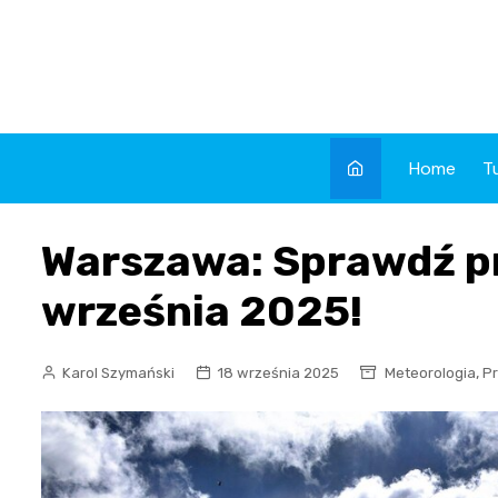
Skip
to
content
Home
T
Warszawa: Sprawdź p
września 2025!
,
Karol Szymański
18 września 2025
Meteorologia
P