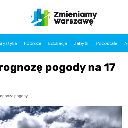
urystyka
Podróże
Edukacja
Zabytki
Pozostałe
A
rognozę pogody na 17
rognoza pogody