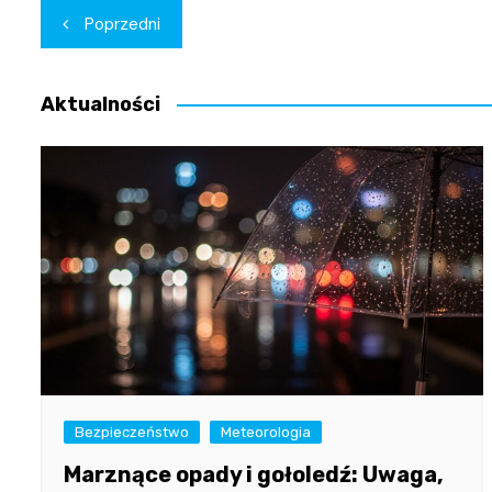
Nawigacja
Poprzedni
wpisu
Aktualności
Bezpieczeństwo
Meteorologia
Marznące opady i gołoledź: Uwaga,