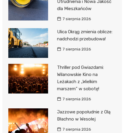
Utrudnienia i Nowa Jakość
dla Mieszkańców
7 sierpnia 2026
Ulica Okrąg zmienia oblicze:
nadchodzi przebudowa!
7 sierpnia 2026
Thriller pod Gwiazdami:
Wilanowskie Kino na
Leżakach z „Wielkim
marszem” w sobotę!
7 sierpnia 2026
Jazzowe popołudnie z Olą
Błachno w Wesołej
7 sierpnia 2026