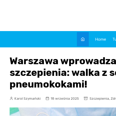
Skip
to
content
Home
T
Warszawa wprowadza
szczepienia: walka z s
pneumokokami!
,
Karol Szymański
18 września 2025
Szczepienia
Zd