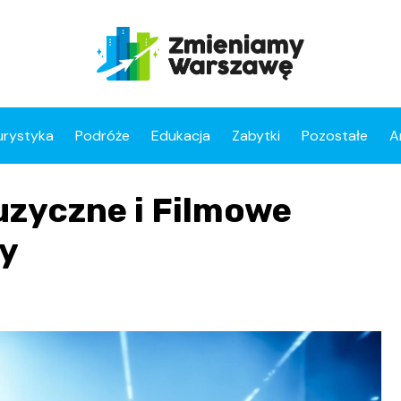
urystyka
Podróże
Edukacja
Zabytki
Pozostałe
A
zyczne i Filmowe
cy