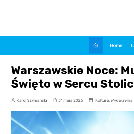
Skip
to
content
Home
T
Warszawskie Noce: Mu
Święto w Sercu Stoli
,
Karol Szymański
31 maja 2026
Kultura
Wydarzenia