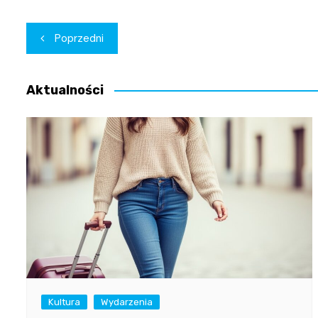
Nawigacja
Poprzedni
wpisu
Aktualności
Kultura
Wydarzenia