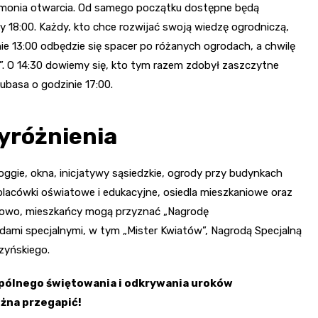
remonia otwarcia. Od samego początku dostępne będą
y 18:00. Każdy, kto chce rozwijać swoją wiedzę ogrodniczą,
ie 13:00 odbędzie się spacer po różanych ogrodach, a chwilę
”. O 14:30 dowiemy się, kto tym razem zdobył zaszczytne
ubasa o godzinie 17:00.
yróżnienia
loggie, okna, inicjatywy sąsiedzkie, ogrody przy budynkach
 placówki oświatowe i edukacyjne, osiedla mieszkaniowe oraz
tkowo, mieszkańcy mogą przyznać „Nagrodę
dami specjalnymi, w tym „Mister Kwiatów”, Nagrodą Specjalną
rzyńskiego.
spólnego świętowania i odkrywania uroków
ożna przegapić!