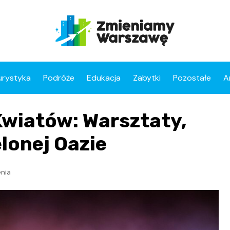
urystyka
Podróże
Edukacja
Zabytki
Pozostałe
A
wiatów: Warsztaty,
elonej Oazie
nia