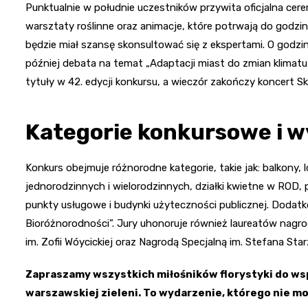
Punktualnie w południe uczestników przywita oficjalna ce
warsztaty roślinne oraz animacje, które potrwają do godzin
będzie miał szansę skonsultować się z ekspertami. O godzin
później debata na temat „Adaptacji miast do zmian klimatu
tytuły w 42. edycji konkursu, a wieczór zakończy koncert Sk
Kategorie konkursowe i w
Konkurs obejmuje różnorodne kategorie, takie jak: balkony, 
jednorodzinnych i wielorodzinnych, działki kwietne w ROD,
punkty usługowe i budynki użyteczności publicznej. Doda
Bioróżnorodności”. Jury uhonoruje również laureatów nagro
im. Zofii Wóycickiej oraz Nagrodą Specjalną im. Stefana Sta
Zapraszamy wszystkich miłośników florystyki do w
warszawskiej zieleni. To wydarzenie, którego nie m