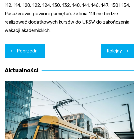
112, 114, 120, 122, 124, 130, 132, 140, 141, 146, 147, 150 i 154.
Pasażerowie powinni pamiętać, że linia 114 nie będzie
realizować dodatkowych kursów do UKSW do zakończenia
wakacji akademickich.
Nawigacja
Poprzedni
Kolejny
wpisu
Aktualności