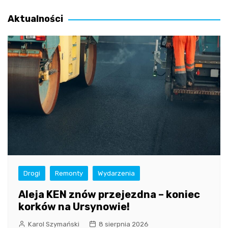
wpisu
Aktualności
Drogi
Remonty
Wydarzenia
Aleja KEN znów przejezdna – koniec
korków na Ursynowie!
Karol Szymański
8 sierpnia 2026