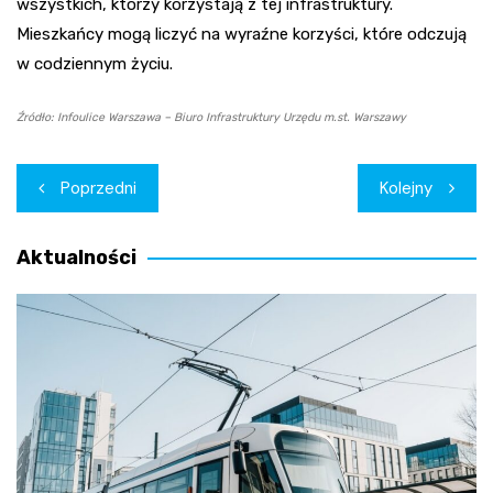
wszystkich, którzy korzystają z tej infrastruktury.
Mieszkańcy mogą liczyć na wyraźne korzyści, które odczują
w codziennym życiu.
Źródło: Infoulice Warszawa – Biuro Infrastruktury Urzędu m.st. Warszawy
Nawigacja
Poprzedni
Kolejny
wpisu
Aktualności