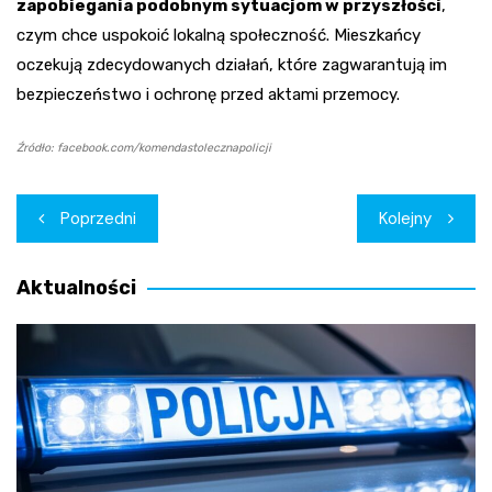
zapobiegania podobnym sytuacjom w przyszłości
,
czym chce uspokoić lokalną społeczność. Mieszkańcy
oczekują zdecydowanych działań, które zagwarantują im
bezpieczeństwo i ochronę przed aktami przemocy.
Źródło: facebook.com/komendastolecznapolicji
Nawigacja
Poprzedni
Kolejny
wpisu
Aktualności