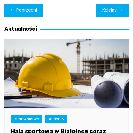
Nawigacja
Poprzedni
Kolejny
wpisu
Aktualności
Budownictwo
Remonty
Hala sportowa w Białołęce coraz