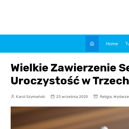
Skip
to
content
Home
T
Wielkie Zawierzenie 
Uroczystość w Trzech
,
Karol Szymański
23 września 2025
Religia
Wydarze