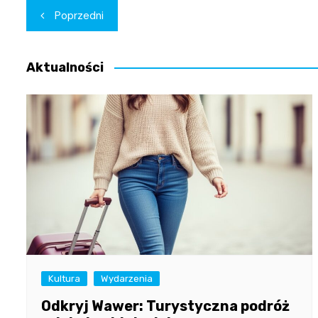
Nawigacja
Poprzedni
wpisu
Aktualności
Kultura
Wydarzenia
Odkryj Wawer: Turystyczna podróż