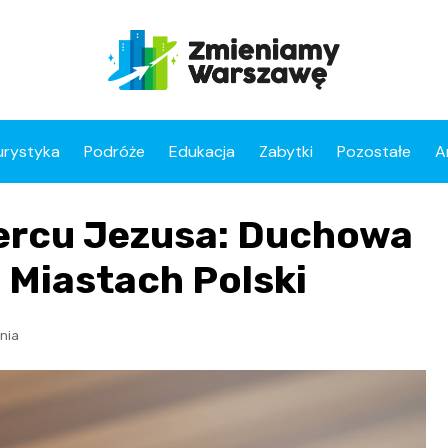
urystyka
Podróże
Edukacja
Zabytki
Pozostałe
A
Sercu Jezusa: Duchowa
 Miastach Polski
nia