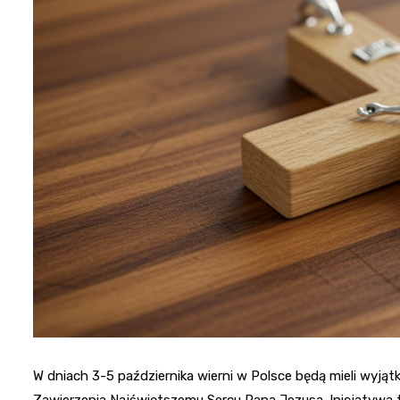
W dniach 3-5 października wierni w Polsce będą mieli wyją
Zawierzenia Najświętszemu Sercu Pana Jezusa. Inicjatywa t