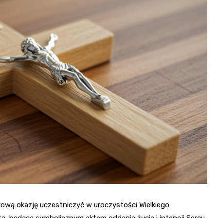
tkową okazję uczestniczyć w uroczystości Wielkiego
a, będąca symbolicznym aktem oddania życia i intencji Sercu