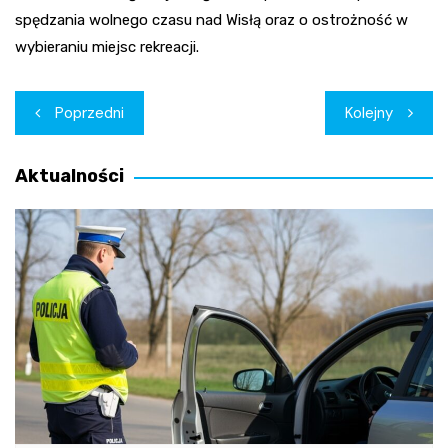
spędzania wolnego czasu nad Wisłą oraz o ostrożność w
wybieraniu miejsc rekreacji.
Nawigacja
Poprzedni
Kolejny
wpisu
Aktualności