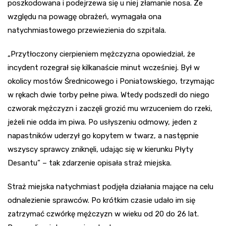
poszkodowana i podejrzewa się u niej złamanie nosa. Ze
względu na powagę obrażeń, wymagała ona
natychmiastowego przewiezienia do szpitala.
„Przytłoczony cierpieniem mężczyzna opowiedział, że
incydent rozegrał się kilkanaście minut wcześniej. Był w
okolicy mostów Średnicowego i Poniatowskiego, trzymając
w rękach dwie torby pełne piwa. Wtedy podszedł do niego
czworak mężczyzn i zaczęli grozić mu wrzuceniem do rzeki,
jeżeli nie odda im piwa. Po usłyszeniu odmowy, jeden z
napastników uderzył go kopytem w twarz, a następnie
wszyscy sprawcy zniknęli, udając się w kierunku Płyty
Desantu” – tak zdarzenie opisała straż miejska.
Straż miejska natychmiast podjęła działania mające na celu
odnalezienie sprawców. Po krótkim czasie udało im się
zatrzymać czwórkę mężczyzn w wieku od 20 do 26 lat.