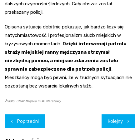
dalszych czynności śledczych. Cały obszar został
przekazany policji.
Opisana sytuacja dobitnie pokazuje, jak bardzo liczy się
natychmiastowość i profesjonalizm służb miejskich w
kryzysowych momentach.
Dzięki interwencji patrolu
straży miejskiej ranny mężczyzna otrzymał
niezbędną pomoc, a miejsce zdarzenia zostało
sprawnie zabezpieczone dla potrzeb policji
.
Mieszkańcy mogą być pewni, że w trudnych sytuacjach nie
pozostaną bez wsparcia lokalnych służb.
Źródło: Straż Miejska m.st. Warszawy
Nawigacja
Poprzedni
Kolejny
wpisu