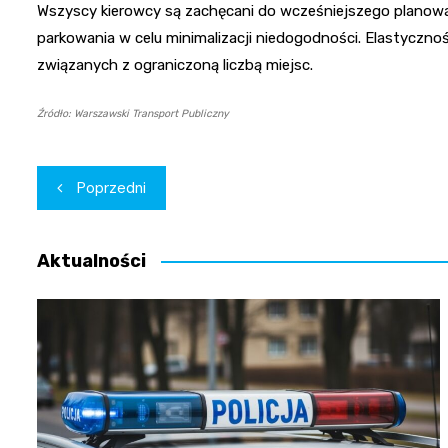
Wszyscy kierowcy są zachęcani do wcześniejszego planowa
parkowania w celu minimalizacji niedogodności. Elastyczn
związanych z ograniczoną liczbą miejsc.
Źródło: Warszawski Transport Publiczny
Nawigacja
Poprzedni
wpisu
Aktualności