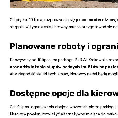
Od piątku, 10 lipca, rozpoczynają się
prace modernizacyjn
sierpnia. W tym okresie kierowcy muszą przygotować się n
Planowane roboty i ogran
Począwszy od 10 lipca, na parkingu P+R Al. Krakowska roz
oraz odświeżenie słupów nośnych i sufitów na pozio
Aby złagodzić skutki tych zmian, kierowcy nadal będą mogli
Dostępne opcje dla kier
Od 10 lipca, ograniczenia obejmą wszystkie piętra parkingu
Kierowcy powinni rozważyć alternatywne miejsca do parkowa