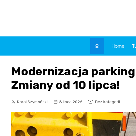
Skip
to
content
Home
T
Modernizacja parking
Zmiany od 10 lipca!
Karol Szymański
8 lipca 2026
Bez kategorii