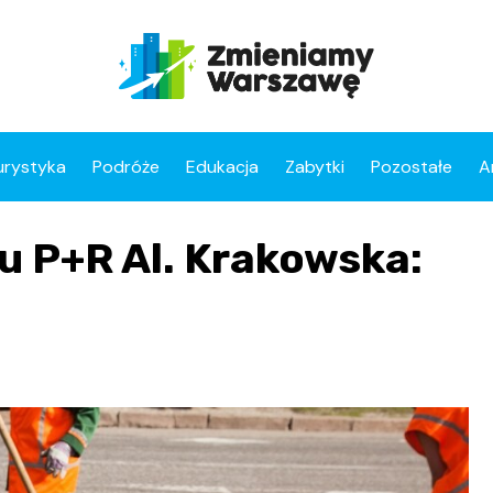
urystyka
Podróże
Edukacja
Zabytki
Pozostałe
A
u P+R Al. Krakowska: