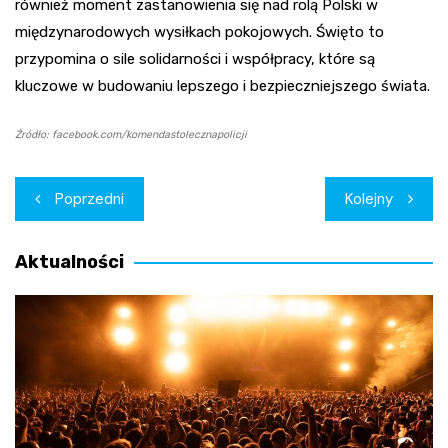
również moment zastanowienia się nad rolą Polski w
międzynarodowych wysiłkach pokojowych. Święto to
przypomina o sile solidarności i współpracy, które są
kluczowe w budowaniu lepszego i bezpieczniejszego świata.
Źródło: facebook.com/komendastolecznapolicji
Nawigacja
Poprzedni
Kolejny
wpisu
Aktualności