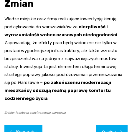
Zmian
Władze miejskie oraz firmy realizujące inwestycję kierują
podziękowania do warszawiaków za
cierpliwość i
wyrozumiałość wobec czasowych niedogodności
.
Zapowiadają, że efekty prac będą widoczne nie tylko w
postaci wygodniejszej infrastruktury, ale także wzrostu
bezpieczeństwa na jednym z najważniejszych mostów
stolicy. Inwestycja ta jest elementem długoterminowej
strategii poprawy jakości podróżowania i przemieszczania
się po Warszawie –
po zakończeniu modernizacji
mieszkańcy odczują realną poprawę komfortu
codziennego życia
.
Źródło: facebook.com/tramwaje.warszawa
Nawigacja
Poprzedni
Kolejny