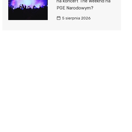
na koncert The Weeknd na
PGE Narodowym?
5 sierpnia 2026