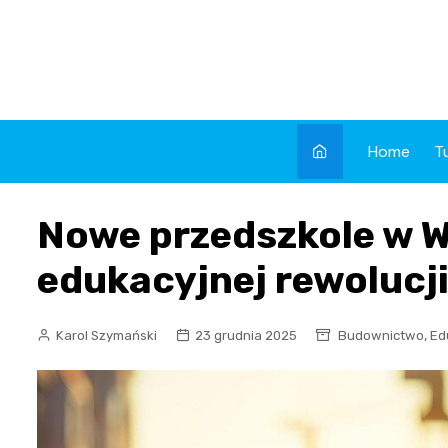
Skip
to
content
Home
T
Nowe przedszkole w Wo
edukacyjnej rewolucji
,
Karol Szymański
23 grudnia 2025
Budownictwo
Ed