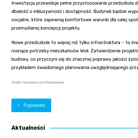
Inwestycja przewiduje pełne przystosowanie przedszkola dl
dbałość o inkluzywność i dostępność. Budynek będzie wy
socjalne, które zapewnią komfortowe warunki dla całej spo
przemyślanej koncepcji projektu.
Nowe przedszkole to więcej niż tylko infrastruktura – to in
rosnące potrzeby mieszkańców Woli. Zatwierdzenie projekt
budowy, co przyczyni się do znacznej poprawy jakości życia 
przykładem świadomego planowania uwzględniającego przy
Źródło: facebook.com/MiejskaWola
Nawigacja
Poprzedni
wpisu
Aktualności