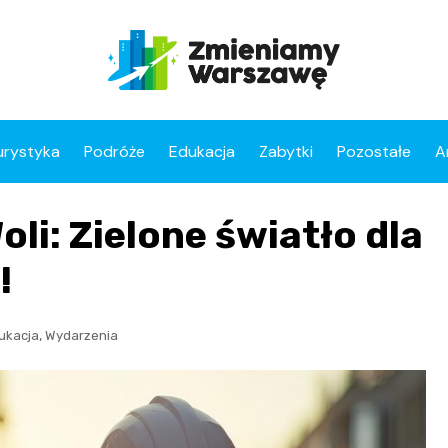
urystyka
Podróże
Edukacja
Zabytki
Pozostałe
A
li: Zielone światło dla
!
,
ukacja
Wydarzenia