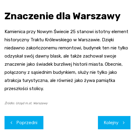
Znaczenie dla Warszawy
Kamienica przy Nowym Świecie 25 stanowi istotny element
historyczny Traktu Królewskiego w Warszawie. Dzięki
niedawno zakończonemu remontowi, budynek ten nie tylko
odzyskał swój dawny blask, ale także zachował swoje
znaczenie jako świadek burzliwej historii miasta. Obecnie,
połączony z sąsiednim budynkiem, służy nie tylko jako
atrakcja turystyczna, ale również jako żywa pamiątka
przeszłości stolicy.
Źródło: Urząd m.st. Warszawy
Nawigacja
Poprzedni
Kolejny
wpisu