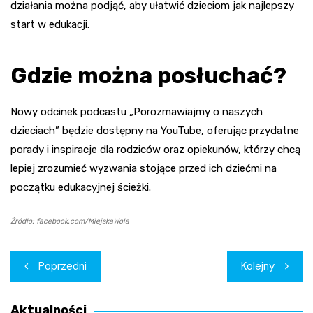
działania można podjąć, aby ułatwić dzieciom jak najlepszy
start w edukacji.
Gdzie można posłuchać?
Nowy odcinek podcastu „Porozmawiajmy o naszych
dzieciach” będzie dostępny na YouTube, oferując przydatne
porady i inspiracje dla rodziców oraz opiekunów, którzy chcą
lepiej zrozumieć wyzwania stojące przed ich dziećmi na
początku edukacyjnej ścieżki.
Źródło: facebook.com/MiejskaWola
Nawigacja
Poprzedni
Kolejny
wpisu
Aktualności