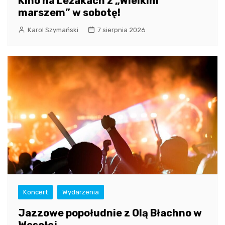
Kino na Leżakach z „Wielkim
marszem” w sobotę!
Karol Szymański
7 sierpnia 2026
Koncert
Wydarzenia
Jazzowe popołudnie z Olą Błachno w