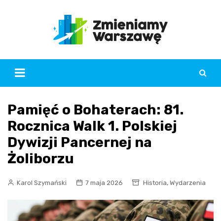
Skip
to
content
Pamięć o Bohaterach: 81.
Rocznica Walk 1. Polskiej
Dywizji Pancernej na
Żoliborzu
,
Karol Szymański
7 maja 2026
Historia
Wydarzenia