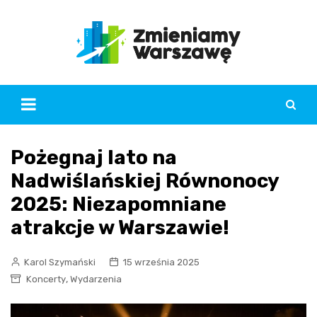
Skip
to
content
Pożegnaj lato na
Nadwiślańskiej Równonocy
2025: Niezapomniane
atrakcje w Warszawie!
Karol Szymański
15 września 2025
,
Koncerty
Wydarzenia