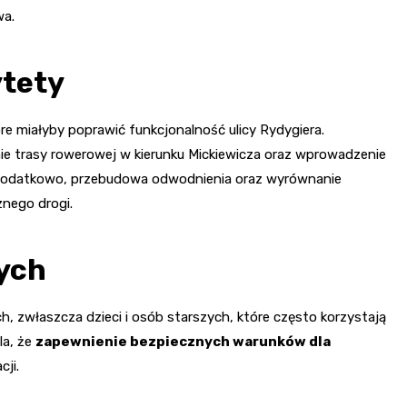
wa.
ytety
óre miałyby poprawić funkcjonalność ulicy Rydygiera.
e trasy rowerowej w kierunku Mickiewicza oraz wprowadzenie
. Dodatkowo, przebudowa odwodnienia oraz wyrównanie
znego drogi.
ych
 zwłaszcza dzieci i osób starszych, które często korzystają
la, że
zapewnienie bezpiecznych warunków dla
ji.