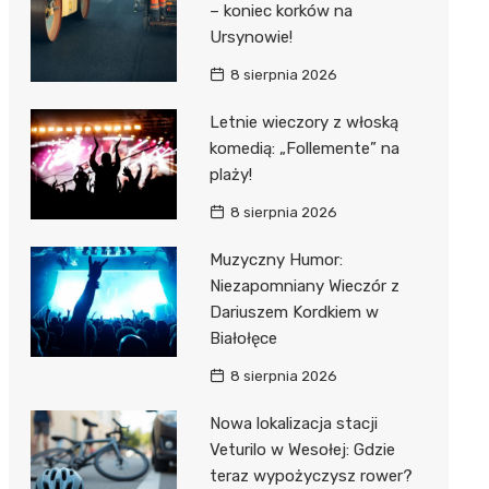
– koniec korków na
Ursynowie!
8 sierpnia 2026
Letnie wieczory z włoską
komedią: „Follemente” na
plaży!
8 sierpnia 2026
Muzyczny Humor:
Niezapomniany Wieczór z
Dariuszem Kordkiem w
Białołęce
8 sierpnia 2026
Nowa lokalizacja stacji
Veturilo w Wesołej: Gdzie
teraz wypożyczysz rower?