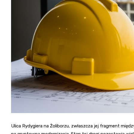
Ulica Rydygiera na Żoliborzu, zwłaszcza jej fragment mię
na gruntowną modernizację. Stan tej drogi pozostawia wiel