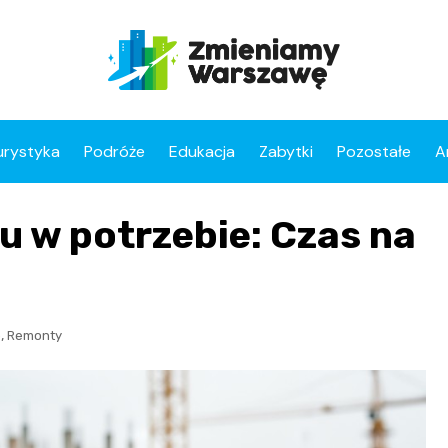
urystyka
Podróże
Edukacja
Zabytki
Pozostałe
A
u w potrzebie: Czas na
,
o
Remonty