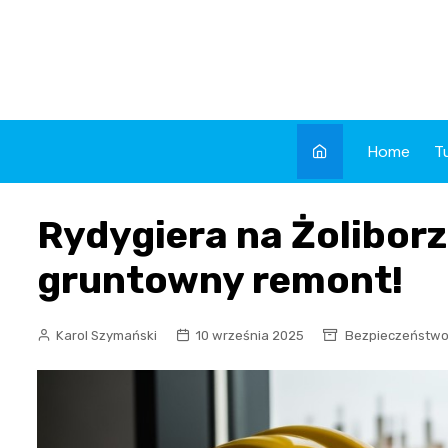
Skip
to
content
Home
T
Rydygiera na Żoliborz
gruntowny remont!
Karol Szymański
10 września 2025
Bezpieczeństw