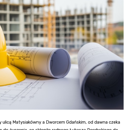
dzy ulicą Matysiakówny a Dworcem Gdańskim, od dawna czeka
e do życzenia, co skłoniło radnego Łukasza Porębskiego do