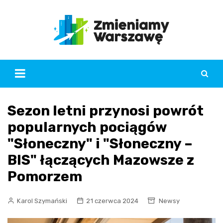
Skip
to
content
Sezon letni przynosi powrót
popularnych pociągów
"Słoneczny" i "Słoneczny –
BIS" łączących Mazowsze z
Pomorzem
Karol Szymański
21 czerwca 2024
Newsy