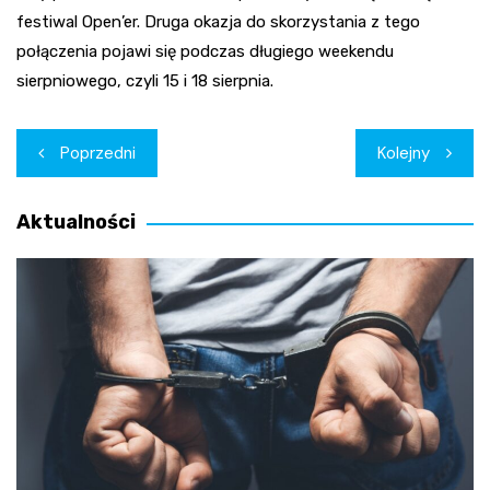
festiwal Open’er. Druga okazja do skorzystania z tego
połączenia pojawi się podczas długiego weekendu
sierpniowego, czyli 15 i 18 sierpnia.
Nawigacja
Poprzedni
Kolejny
wpisu
Aktualności