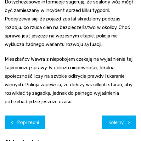
Dotychczasowe informacje sugerują, że spalony wóz mógł
być zamieszany w incydent sprzed kilku tygodni.
Podejrzewa się, że pojazd został skradziony podczas
rozboju, co rzuca cień na bezpieczeństwo w okolicy. Choć
sprawa jest jeszcze na wczesnym etapie, policja nie
wyklucza żadnego wariantu rozwoju sytuacji.
Mieszkańcy Wawra z niepokojem czekają na wyjaśnienie tej
tajemniczej sprawy. W obliczu niepewności, lokalna
społeczność liczy na szybkie odkrycie prawdy i ukaranie
winnych. Policja zapewnia, że dołoży wszelkich starań, aby
rozwikłać tę zagadkę, jednak do pełnego wyjaśnienia
potrzeba będzie jeszcze czasu.
Nawigacja
Poprzedni
Kolejny
wpisu