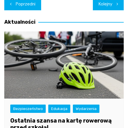
Nawigacja
Poprzedni
Kolejny
wpisu
Aktualności
Bezpieczeństwo
Edukacja
Wydarzenia
Ostatnia szansa na kartę rowerową
przed szkołą!