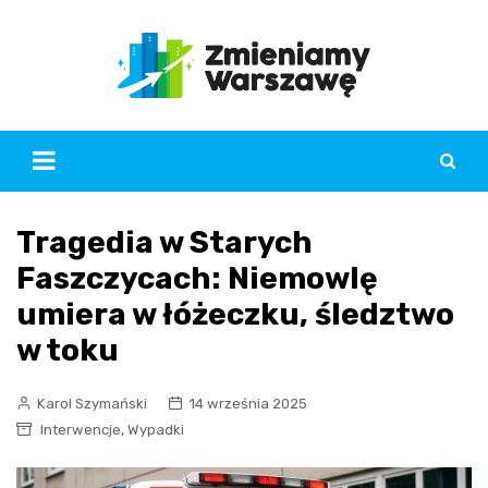
Skip
to
content
Tragedia w Starych
Faszczycach: Niemowlę
umiera w łóżeczku, śledztwo
w toku
Karol Szymański
14 września 2025
,
Interwencje
Wypadki