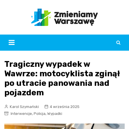
Skip
to
content
Tragiczny wypadek w
Wawrze: motocyklista zginął
po utracie panowania nad
pojazdem
Karol Szymański
4 września 2025
,
,
Interwencje
Policja
Wypadki