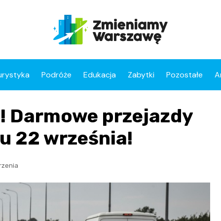
urystyka
Podróże
Edukacja
Zabytki
Pozostałe
A
w! Darmowe przejazdy
u 22 września!
rzenia