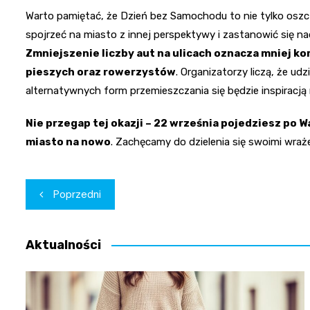
Warto pamiętać, że Dzień bez Samochodu to nie tylko oszcz
spojrzeć na miasto z innej perspektywy i zastanowić się 
Zmniejszenie liczby aut na ulicach oznacza mniej ko
pieszych oraz rowerzystów
. Organizatorzy liczą, że u
alternatywnych form przemieszczania się będzie inspiracją n
Nie przegap tej okazji – 22 września pojedziesz po W
miasto na nowo
. Zachęcamy do dzielenia się swoimi wraże
Nawigacja
Poprzedni
wpisu
Aktualności