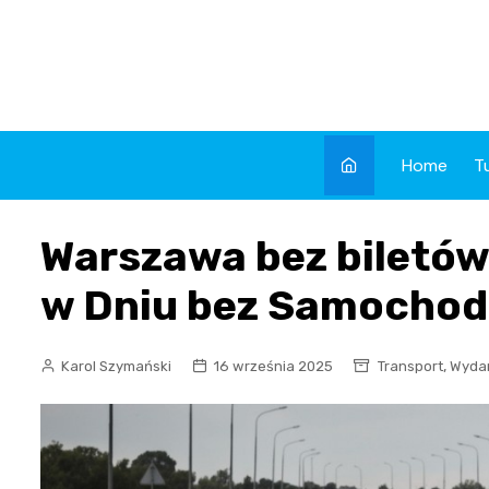
Skip
to
content
Home
T
Warszawa bez biletó
w Dniu bez Samochod
,
Karol Szymański
16 września 2025
Transport
Wyda