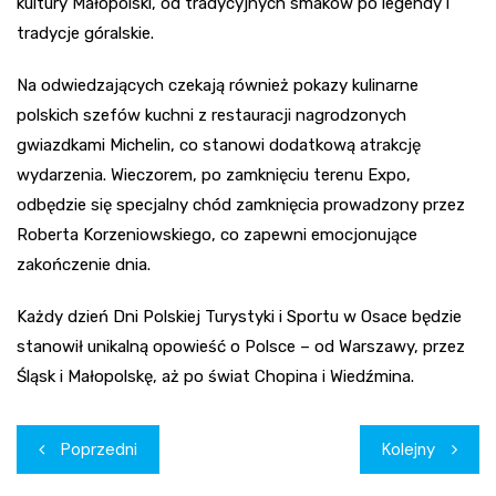
kultury Małopolski, od tradycyjnych smaków po legendy i
tradycje góralskie.
Na odwiedzających czekają również pokazy kulinarne
polskich szefów kuchni z restauracji nagrodzonych
gwiazdkami Michelin, co stanowi dodatkową atrakcję
wydarzenia. Wieczorem, po zamknięciu terenu Expo,
odbędzie się specjalny chód zamknięcia prowadzony przez
Roberta Korzeniowskiego, co zapewni emocjonujące
zakończenie dnia.
Każdy dzień Dni Polskiej Turystyki i Sportu w Osace będzie
stanowił unikalną opowieść o Polsce – od Warszawy, przez
Śląsk i Małopolskę, aż po świat Chopina i Wiedźmina.
Nawigacja
Poprzedni
Kolejny
wpisu