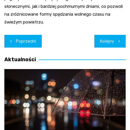
słonecznymi, jak i bardziej pochmurnymi dniami, co pozwoli
na zróżnicowane formy spędzania wolnego czasu na
świeżym powietrzu.
Nawigacja
Poprzedni
Kolejny
wpisu
Aktualności