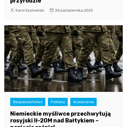
przyrodzie
Karol Szymański
24 października 2025
Bezpieczeństwo
Polityka
Wydarzenia
Niemieckie myśliwce przechwytują
rosyjski Ił-20M nad Bałtykiem –