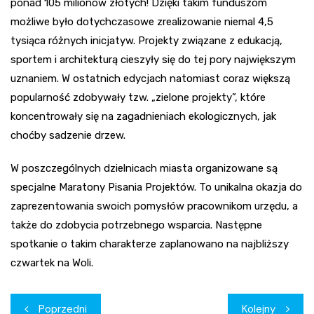
ponad 105 milionów złotych! Dzięki takim funduszom
możliwe było dotychczasowe zrealizowanie niemal 4,5
tysiąca różnych inicjatyw. Projekty związane z edukacją,
sportem i architekturą cieszyły się do tej pory największym
uznaniem. W ostatnich edycjach natomiast coraz większą
popularność zdobywały tzw. „zielone projekty”, które
koncentrowały się na zagadnieniach ekologicznych, jak
choćby sadzenie drzew.
W poszczególnych dzielnicach miasta organizowane są
specjalne Maratony Pisania Projektów. To unikalna okazja do
zaprezentowania swoich pomysłów pracownikom urzędu, a
także do zdobycia potrzebnego wsparcia. Następne
spotkanie o takim charakterze zaplanowano na najbliższy
czwartek na Woli.
Nawigacja
Poprzedni
Kolejny