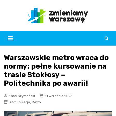
Skip
to
content
Warszawskie metro wraca do
normy: pełne kursowanie na
trasie Stokłosy –
Politechnika po awarii!
Karol Szymański
11 września 2025
,
Komunikacja
Metro