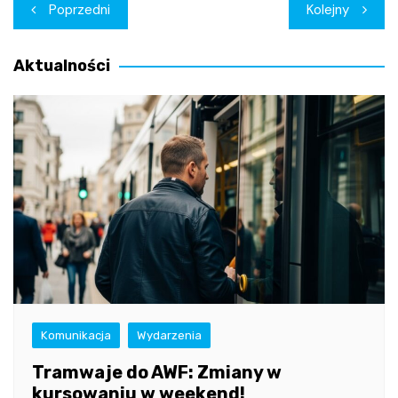
Nawigacja
Poprzedni
Kolejny
wpisu
Aktualności
Komunikacja
Wydarzenia
Tramwaje do AWF: Zmiany w
kursowaniu w weekend!