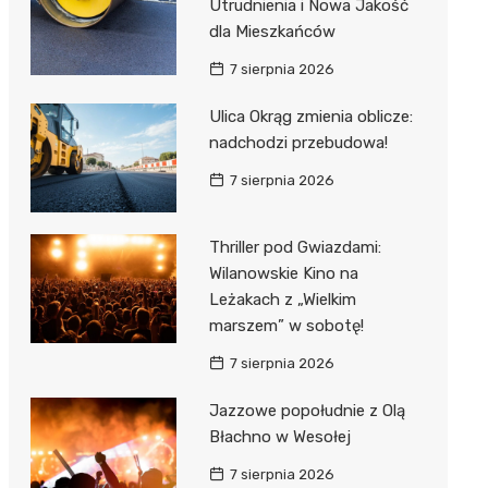
Utrudnienia i Nowa Jakość
dla Mieszkańców
7 sierpnia 2026
Ulica Okrąg zmienia oblicze:
nadchodzi przebudowa!
7 sierpnia 2026
Thriller pod Gwiazdami:
Wilanowskie Kino na
Leżakach z „Wielkim
marszem” w sobotę!
7 sierpnia 2026
Jazzowe popołudnie z Olą
Błachno w Wesołej
7 sierpnia 2026