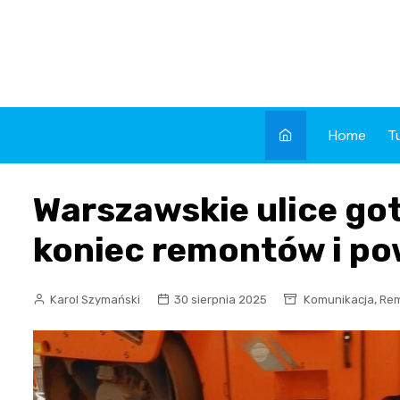
Skip
to
content
Home
T
Warszawskie ulice got
koniec remontów i po
,
Karol Szymański
30 sierpnia 2025
Komunikacja
Re