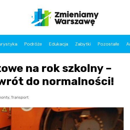
urystyka
Podróże
Edukacja
Zabytki
Pozostałe
A
owe na rok szkolny –
wrót do normalności!
,
monty
Transport