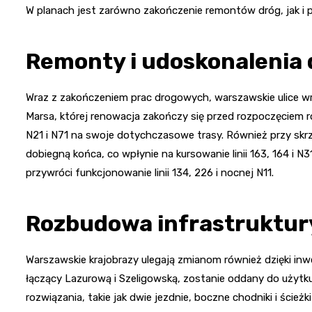
W planach jest zarówno zakończenie remontów dróg, jak i p
Remonty i udoskonalenia
Wraz z zakończeniem prac drogowych, warszawskie ulice wr
Marsa, której renowacja zakończy się przed rozpoczęciem ro
N21 i N71 na swoje dotychczasowe trasy. Również przy skrzy
dobiegną końca, co wpłynie na kursowanie linii 163, 164 i N
przywróci funkcjonowanie linii 134, 226 i nocnej N11.
Rozbudowa infrastruktury
Warszawskie krajobrazy ulegają zmianom również dzięki in
łączący Lazurową i Szeligowską, zostanie oddany do użytku
rozwiązania, takie jak dwie jezdnie, boczne chodniki i ści