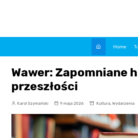
Skip
to
content
Home
T
Wawer: Zapomniane his
przeszłości
,
Karol Szymański
9 maja 2026
Kultura
Wydarzenia