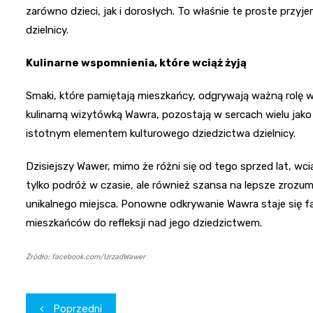
zarówno dzieci, jak i dorosłych. To właśnie te proste przyj
dzielnicy.
Kulinarne wspomnienia, które wciąż żyją
Smaki, które pamiętają mieszkańcy, odgrywają ważną rolę w 
kulinarną wizytówką Wawra, pozostają w sercach wielu jak
istotnym elementem kulturowego dziedzictwa dzielnicy.
Dzisiejszy Wawer, mimo że różni się od tego sprzed lat, wci
tylko podróż w czasie, ale również szansa na lepsze zrozu
unikalnego miejsca. Ponowne odkrywanie Wawra staje się 
mieszkańców do refleksji nad jego dziedzictwem.
Źródło: facebook.com/UrzadWawer
Nawigacja
Poprzedni