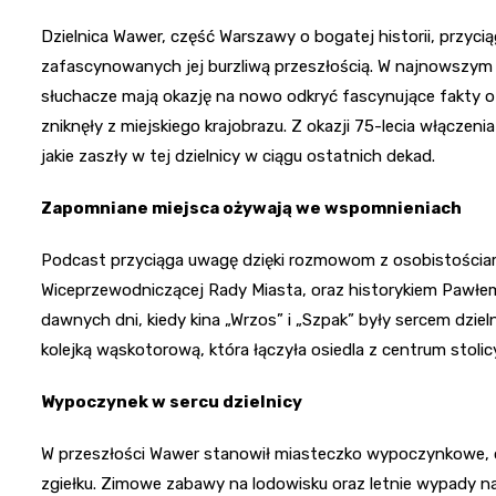
Dzielnica Wawer, część Warszawy o bogatej historii, przyc
zafascynowanych jej burzliwą przeszłością. W najnowszym 
słuchacze mają okazję na nowo odkryć fascynujące fakty o
zniknęły z miejskiego krajobrazu. Z okazji 75-lecia włącze
jakie zaszły w tej dzielnicy w ciągu ostatnich dekad.
Zapomniane miejsca ożywają we wspomnieniach
Podcast przyciąga uwagę dzięki rozmowom z osobistościami
Wiceprzewodniczącej Rady Miasta, oraz historykiem Pawłem
dawnych dni, kiedy kina „Wrzos” i „Szpak” były sercem dzi
kolejką wąskotorową, która łączyła osiedla z centrum stolic
Wypoczynek w sercu dzielnicy
W przeszłości Wawer stanowił miasteczko wypoczynkowe, o
zgiełku. Zimowe zabawy na lodowisku oraz letnie wypady na