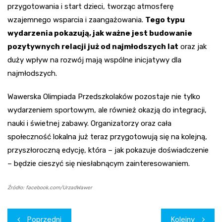
przygotowania i start dzieci, tworząc atmosferę
wzajemnego wsparcia i zaangażowania.
Tego typu
wydarzenia pokazują, jak ważne jest budowanie
pozytywnych relacji już od najmłodszych lat
oraz jak
duży wpływ na rozwój mają wspólne inicjatywy dla
najmłodszych.
Wawerska Olimpiada Przedszkolaków pozostaje nie tylko
wydarzeniem sportowym, ale również okazją do integracji,
nauki i świetnej zabawy. Organizatorzy oraz cała
społeczność lokalna już teraz przygotowują się na kolejną,
przyszłoroczną edycję, która – jak pokazuje doświadczenie
– będzie cieszyć się niesłabnącym zainteresowaniem.
Źródło: facebook.com/UrzadWawer
Nawigacja
Poprzedni
Kolejny