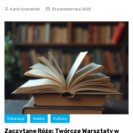
Karol Szymański
30 października 2025
Edukacja
Hobby
Kultura
Zaczytane Róże: Twórcze Warsztaty w