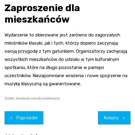
Zaproszenie dla
mieszkańców
Wydarzenie to skierowane jest zarówno do zagorzałych
miłośników klasyki, jak i tych, którzy dopiero zaczynają
swoją przygodę z tym gatunkiem. Organizatorzy zachęcają
wszystkich mieszkańców do udziału w tym kulturalnym
spotkaniu, które na długo pozostanie w pamięci
uczestników. Niezapomniane wrażenia i nowe spojrzenie na
muzykę klasyczną są gwarantowane.
Źródło: facebook.com/dz.srodmiescie
Nawigacja
Poprzedni
Kolejny
wpisu