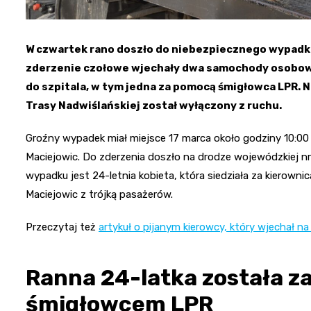
W czwartek rano doszło do niebezpiecznego wypadku 
zderzenie czołowe wjechały dwa samochody osobowe
do szpitala, w tym jedna za pomocą śmigłowca LPR. 
Trasy Nadwiślańskiej został wyłączony z ruchu.
Groźny wypadek miał miejsce 17 marca około godziny 10:00 
Maciejowic. Do zderzenia doszło na drodze wojewódzkiej nr
wypadku jest 24-letnia kobieta, która siedziała za kierow
Maciejowic z trójką pasażerów.
Przeczytaj też
artykuł o pijanym kierowcy, który wjechał na
Ranna 24-latka została za
śmigłowcem LPR