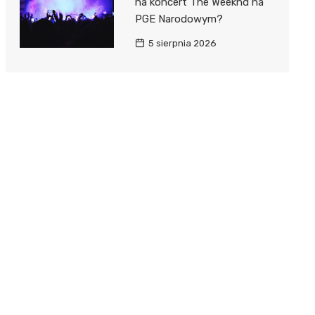
na koncert The Weeknd na
PGE Narodowym?
5 sierpnia 2026