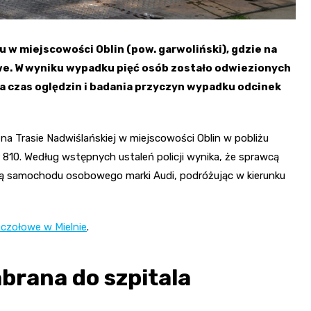
w miejscowości Oblin (pow. garwoliński), gdzie na
. W wyniku wypadku pięć osób zostało odwiezionych
Na czas oględzin i badania przyczyn wypadku odcinek
na Trasie Nadwiślańskiej w miejscowości Oblin w pobliżu
 810. Według wstępnych ustaleń policji wynika, że sprawcą
nicą samochodu osobowego marki Audi, podróżując w kierunku
 czołowe w Mielnie
.
brana do szpitala