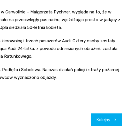
 w Garwolinie – Małgorzata Pychner, wygląda na to, że w
ło na przeciwległy pas ruchu, wjeżdżając prosto w jadący z
la siedziała 50-letnia kobieta.
 kierownicą i trzech pasażerów Audi. Cztery osoby zostały
jąca Audi 24-latka, z powodu odniesionych obrażeń, została
wia Ratunkowego.
, Podłęża i Sobolewa. Na czas działań policji i straży pożarnej
ierowców wyznaczono objazdy.
Kolejny