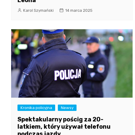
Leona
Karol Szymański
14 marca 2025
Kronika policyjna
Newsy
Spektakularny pościg za 20-
latkiem, który używał telefonu
podczas jazdy