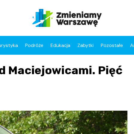
urystyka
Podróże
Edukacja
Zabytki
Pozostałe
A
d Maciejowicami. Pięć