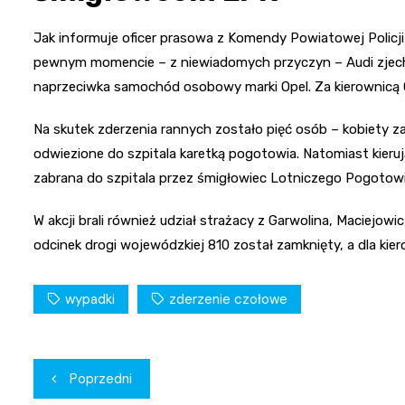
Jak informuje oficer prasowa z Komendy Powiatowej Policji
pewnym momencie – z niewiadomych przyczyn – Audi zjecha
naprzeciwka samochód osobowy marki Opel. Za kierownicą Op
Na skutek zderzenia rannych zostało pięć osób – kobiety za
odwiezione do szpitala karetką pogotowia. Natomiast kieru
zabrana do szpitala przez śmigłowiec Lotniczego Pogoto
W akcji brali również udział strażacy z Garwolina, Maciejowic
odcinek drogi wojewódzkiej 810 został zamknięty, a dla k
wypadki
zderzenie czołowe
Nawigacja
Poprzedni