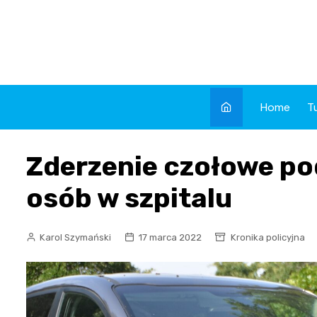
Skip
to
content
Home
T
Zderzenie czołowe po
osób w szpitalu
Karol Szymański
17 marca 2022
Kronika policyjna