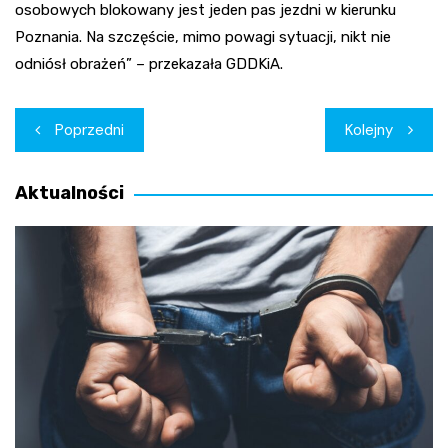
osobowych blokowany jest jeden pas jezdni w kierunku
Poznania. Na szczęście, mimo powagi sytuacji, nikt nie
odniósł obrażeń” – przekazała GDDKiA.
Nawigacja
Poprzedni
Kolejny
wpisu
Aktualności