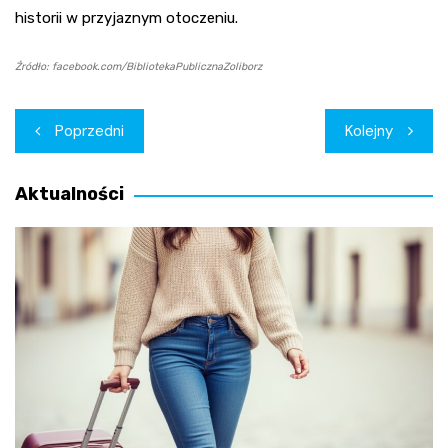
historii w przyjaznym otoczeniu.
Źródło: facebook.com/BibliotekaPublicznaZoliborz
Nawigacja
Poprzedni
Kolejny
wpisu
Aktualności